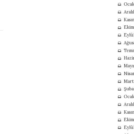
Ocak
Aralı
Kası
Ekim
Eylü
Ağus
Tem
Hazi
Mayı
Nisa
Mart
Şuba
Ocak
Aral
Kası
Ekim
Eylü