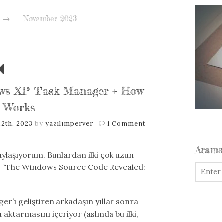
→
November 2023
dows XP Task Manager + How
g Works
2th, 2023
by
yazılımperver
1 Comment
Aram
 paylaşıyorum. Bunlardan ilki çok uzun
eo: “The Windows Source Code Revealed:
’ı geliştiren arkadaşın yıllar sonra
aktarmasını içeriyor (aslında bu ilki,