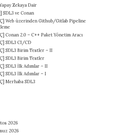
 Yapay Zekaya Dair
ç] SDL3 ve Conan
Ç] Web üzerinden Github/Gitlab Pipeline
kleme
Ç] Conan 2.0 – C++ Paket Yönetim Aracı
Ç] SDL3 CI/CD
Ç] SDL3 Birim Testler – II
Ç] SDL3 Birim Testler
] SDL3 İlk Adımlar – II
Ç] SDL3 İlk Adımlar – I
Ç] Merhaba SDL3
tos 2026
muz 2026