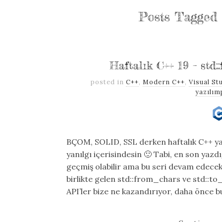
Posts Tagged
Haftalık C++ 19 – std
posted in
C++
,
Modern C++
,
Visual St
yazılım
BÇOM, SOLID, SSL derken haftalık C++ ya
yanılgı içerisindesin 🙂 Tabi, en son yaz
geçmiş olabilir ama bu seri devam edecek 
birlikte gelen std::from_chars ve std::to
API’ler bize ne kazandırıyor, daha önce 