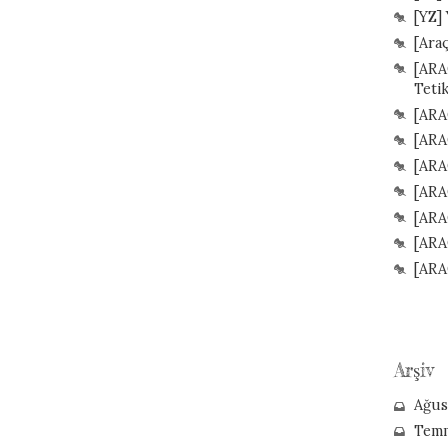
[YZ]
[Ara
[ARA
Teti
[ARA
[ARA
[ARA
[ARA
[ARAÇ
[ARA
[ARA
Arşiv
Ağus
Tem