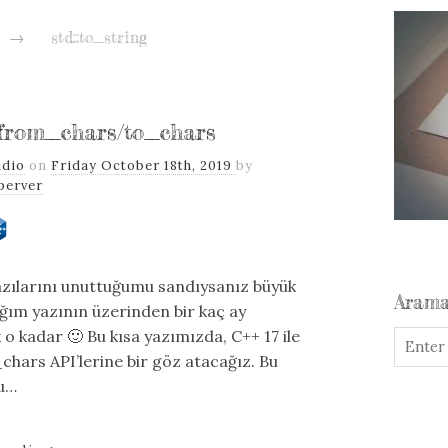
→
std::to_string
::from_chars/to_chars
udio
on
Friday October 18th, 2019
by
perver
zılarını unuttuğumu sandıysanız büyük
Aram
dığım yazının üzerinden bir kaç ay
o kadar 🙂 Bu kısa yazımızda, C++ 17 ile
_chars API’lerine bir göz atacağız. Bu
bu…