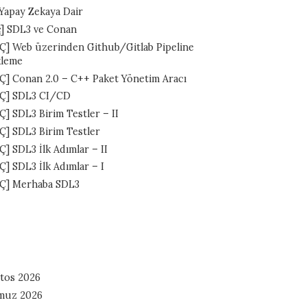
 Yapay Zekaya Dair
ç] SDL3 ve Conan
Ç] Web üzerinden Github/Gitlab Pipeline
kleme
Ç] Conan 2.0 – C++ Paket Yönetim Aracı
Ç] SDL3 CI/CD
Ç] SDL3 Birim Testler – II
Ç] SDL3 Birim Testler
] SDL3 İlk Adımlar – II
Ç] SDL3 İlk Adımlar – I
Ç] Merhaba SDL3
tos 2026
muz 2026