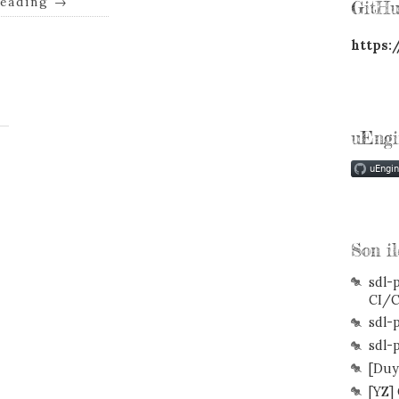
reading
→
GitHu
https:
uEngi
Son il
sdl-p
CI/
sdl-
sdl-p
[Duy
[YZ]