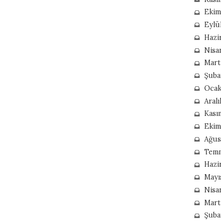
Ekim
Eylü
Hazi
Nisa
Mart
Şuba
Ocak
Aral
Kası
Ekim
Ağus
Tem
Hazi
Mayı
Nisa
Mart
Şuba