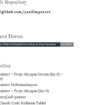
b Repository
//github.com/yazilimperver
ne4 Durum
etiler
ainter – Proje Altyapısı Devam (faz 0) –
CD
painter Dokümantasyon
ainter – Proje Altyapısı (faz-0)
uru] sdl-painter
 Claude Code Kullanım Takibi