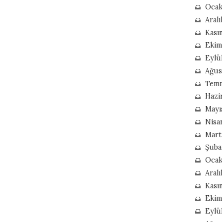
Ocak
Aralı
Kası
Ekim
Eylü
Ağus
Tem
Hazi
Mayı
Nisa
Mart
Şuba
Ocak
Aral
Kası
Ekim
Eylü