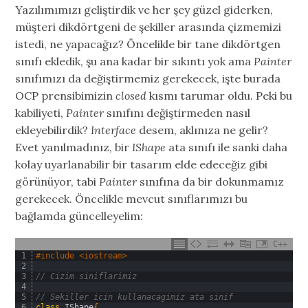
Yazılımımızı geliştirdik ve her şey güzel giderken,
müşteri dikdörtgeni de şekiller arasında çizmemizi
istedi, ne yapacağız? Öncelikle bir tane dikdörtgen
sınıfı ekledik, şu ana kadar bir sıkıntı yok ama
Painter
sınıfımızı da değiştirmemiz gerekecek, işte burada
OCP prensibimizin
closed
kısmı tarumar oldu. Peki bu
kabiliyeti,
Painter
sınıfını değiştirmeden nasıl
ekleyebilirdik?
Interface
desem, aklınıza ne gelir?
Evet yanılmadınız, bir
IShape
ata sınıfı ile sanki daha
kolay uyarlanabilir bir tasarım elde edeceğiz gibi
görünüyor, tabi
Painter
sınıfına da bir dokunmamız
gerekecek. Öncelikle mevcut sınıflarımızı bu
bağlamda güncelleyelim:
C++
1
#include <iostream>
2
3
// Cizim siniflarimiz
4
5
// Sekiller icin kullanacagimiz ata sinif
6
class
IShape
{