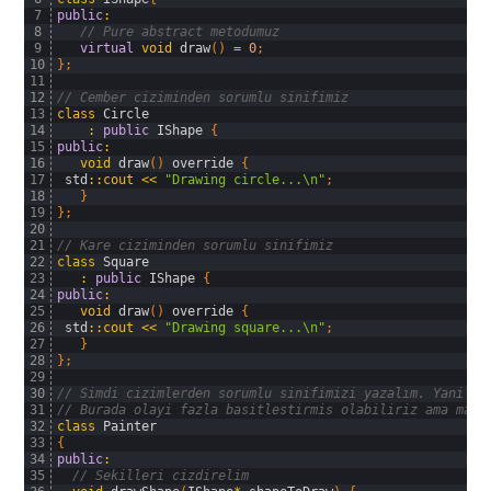
7
public
:
8
// Pure abstract metodumuz
9
virtual
void
draw
(
)
=
0
;
10
}
;
11
12
// Cember ciziminden sorumlu sinifimiz
13
class
Circle
14
:
public
IShape
{
15
public
:
16
void
draw
(
)
override
{
17
std
::
cout
<<
"Drawing circle...\n"
;
18
}
19
}
;
20
21
// Kare ciziminden sorumlu sinifimiz
22
class
Square
23
:
public
IShape
{
24
public
:
25
void
draw
(
)
override
{
26
std
::
cout
<<
"Drawing square...\n"
;
27
}
28
}
;
29
30
// Simdi cizimlerden sorumlu sinifimizi yazalım. Yani as
31
// Burada olayi fazla basitlestirmis olabiliriz ama mant
32
class
Painter
33
{
34
public
:
35
// Sekilleri cizdirelim