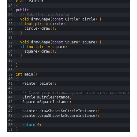
23
class
Painter
24
{
25
public
:
26
// Sekilleri cizdirelim
27
void
drawShape
(
const
Circle
*
circle
)
{
28
if
(
nullptr
!=
circle
)
29
circle
->
draw
(
)
;
30
}
31
32
void
drawShape
(
const
Square
*
square
)
{
33
if
(
nullptr
!=
square
)
34
square
->
draw
(
)
;
35
}
36
37
}
;
38
39
int
main
(
)
40
{
41
Painter 
painter
;
42
43
// Cizim icin kullanacagimiz cizim sinif nesneleri 
44
Circle 
mCircleInstance
;
45
Square 
mSquareInstance
;
46
47
painter
.
drawShape
(
&mCircleInstance
)
;
48
painter
.
drawShape
(
&mSquareInstance
)
;
49
50
return
0
;
51
}