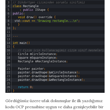
3
// Dikdortgen ciziminden sorumlu sinifimiz
4
class
Rectangle
5
:
public
IShape
{
6
public
:
7
void
draw
(
)
override
{
8
std
::
cout
<<
"Drawing rectangle...\n"
;
9
}
10
}
;
11
12
.
.
.
13
14
int
main
(
)
15
{
16
// Cizim icin kullanacagimiz cizim sinif nesneleri 
17
Circle 
mCircleInstance
;
18
Square 
mSquareInstance
;
19
Rectangle 
mRectangleInstance
;
20
21
Painter 
painter
;
22
painter
.
drawShape
(
&mCircleInstance
)
;
23
painter
.
drawShape
(
&mSquareInstance
)
;
24
painter
.
drawShape
(
&mRectangleInstance
)
;
25
26
return
0
;
27
}
Gördüğünüz üzere ufak dokunuşlar ile ilk yazdığımız
kodu OCP prensibine uygun ve daha genişleyebilir bir