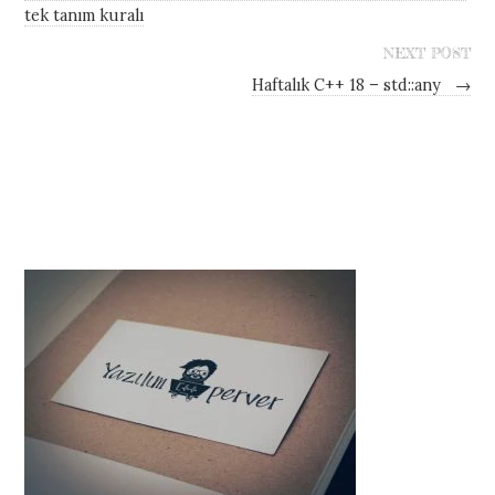
tek tanım kuralı
NEXT POST
Haftalık C++ 18 – std::any
→