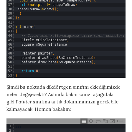
36
void
drawShape
(
IShape
*
shapeToDraw
)
{
37
if
(
nullptr
!=
shapeToDraw
)
38
shapeToDraw
->
draw
(
)
;
39
}
40
}
;
41
42
int
main
(
)
43
{
44
// Cizim icin kullanacagimiz cizim sinif nesneleri 
45
Circle 
mCircleInstance
;
46
Square 
mSquareInstance
;
47
48
Painter 
painter
;
49
painter
.
drawShape
(
&mCircleInstance
)
;
50
painter
.
drawShape
(
&mSquareInstance
)
;
51
52
return
0
;
53
}
Şimdi bu noktada dikdörtgen sınıfını eklediğimizde
neler değişecekti? Aslında bakarsanız, aşağıdaki
gibi
Painter
sınıfına artık dokunmamıza gerek bile
kalmayacak. Hemen bakalım:
C++
1
.
.
.
2