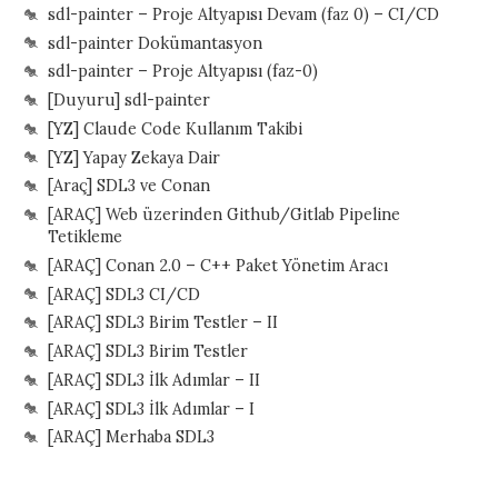
sdl-painter – Proje Altyapısı Devam (faz 0) – CI/CD
sdl-painter Dokümantasyon
sdl-painter – Proje Altyapısı (faz-0)
[Duyuru] sdl-painter
[YZ] Claude Code Kullanım Takibi
[YZ] Yapay Zekaya Dair
[Araç] SDL3 ve Conan
[ARAÇ] Web üzerinden Github/Gitlab Pipeline
Tetikleme
[ARAÇ] Conan 2.0 – C++ Paket Yönetim Aracı
[ARAÇ] SDL3 CI/CD
[ARAÇ] SDL3 Birim Testler – II
[ARAÇ] SDL3 Birim Testler
[ARAÇ] SDL3 İlk Adımlar – II
[ARAÇ] SDL3 İlk Adımlar – I
[ARAÇ] Merhaba SDL3