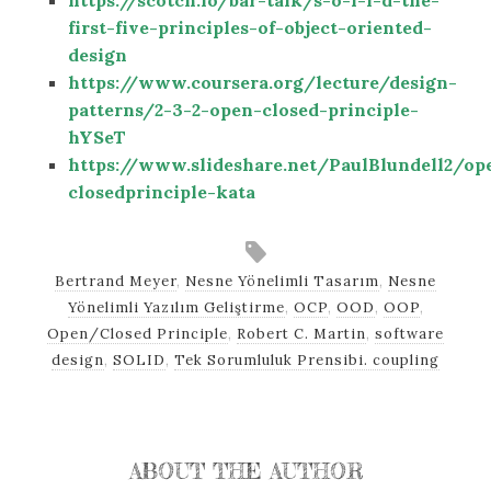
https://scotch.io/bar-talk/s-o-l-i-d-the-
first-five-principles-of-object-oriented-
design
https://www.coursera.org/lecture/design-
patterns/2-3-2-open-closed-principle-
hYSeT
https://www.slideshare.net/PaulBlundell2/op
closedprinciple-kata
Bertrand Meyer
,
Nesne Yönelimli Tasarım
,
Nesne
Yönelimli Yazılım Geliştirme
,
OCP
,
OOD
,
OOP
,
Open/Closed Principle
,
Robert C. Martin
,
software
design
,
SOLID
,
Tek Sorumluluk Prensibi. coupling
ABOUT THE AUTHOR