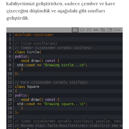
kabiliyetimizi geliştirirken, sadece çember ve kare
çizeceğini düşündük ve aşağıdaki gibi sınıfları
geliştirdik.
C++
1
#include <iostream>
2
3
// Cizim siniflarimiz
4
// Cember ciziminden sorumlu sinifimiz
5
class
Circle
{
6
public
:
7
void
draw
(
)
const
{
8
std
::
cout
<<
"Drawing circle...\n"
;
9
}
10
}
;
11
12
// Kare ciziminden sorumlu sinifimiz
13
class
Square
14
{
15
public
:
16
void
draw
(
)
const
{
17
std
::
cout
<<
"Drawing square...\n"
;
18
}
19
}
;
20
21
// Simdi cizimlerden sorumlu sinifimizi yazalım. Yani as
22
// Burada olayi fazla basitlestirmis olabiliriz ama mant