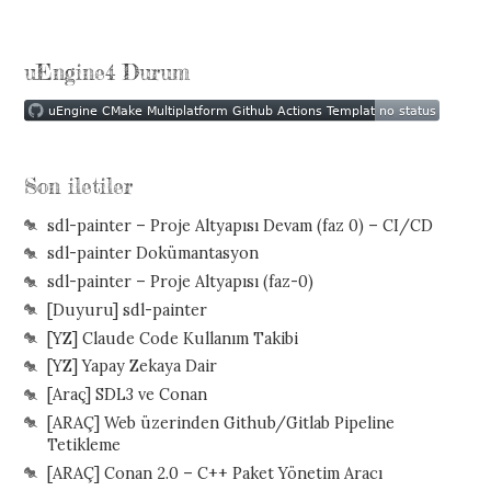
uEngine4 Durum
Son iletiler
sdl-painter – Proje Altyapısı Devam (faz 0) – CI/CD
sdl-painter Dokümantasyon
sdl-painter – Proje Altyapısı (faz-0)
[Duyuru] sdl-painter
[YZ] Claude Code Kullanım Takibi
[YZ] Yapay Zekaya Dair
[Araç] SDL3 ve Conan
[ARAÇ] Web üzerinden Github/Gitlab Pipeline
Tetikleme
[ARAÇ] Conan 2.0 – C++ Paket Yönetim Aracı