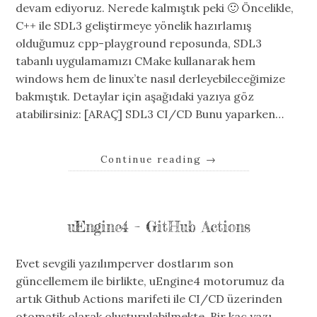
devam ediyoruz. Nerede kalmıştık peki 🙂 Öncelikle,
C++ ile SDL3 geliştirmeye yönelik hazırlamış
olduğumuz cpp-playground reposunda, SDL3
tabanlı uygulamamızı CMake kullanarak hem
windows hem de linux’te nasıl derleyebileceğimize
bakmıştık. Detaylar için aşağıdaki yazıya göz
atabilirsiniz: [ARAÇ] SDL3 CI/CD Bunu yaparken…
Continue reading
→
uEngine4 – GitHub Actions
Evet sevgili yazılımperver dostlarım son
güncellemem ile birlikte, uEngine4 motorumuz da
artık Github Actions marifeti ile CI/CD üzerinden
otomatik olarak oluşturulabilmekte. Bir kaç yazı